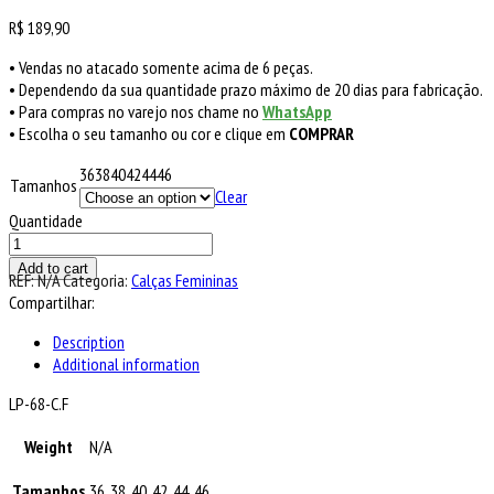
R$
189,90
• Vendas no atacado somente acima de 6 peças.
• Dependendo da sua quantidade prazo máximo de 20 dias para fabricação.
• Para compras no varejo nos chame no
WhatsApp
• Escolha o seu tamanho ou cor e clique em
COMPRAR
36
38
40
42
44
46
Tamanhos
Clear
Quantidade
Add to cart
REF:
N/A
Categoria:
Calças Femininas
Compartilhar:
Description
Additional information
LP-68-C.F
Weight
N/A
Tamanhos
36, 38, 40, 42, 44, 46