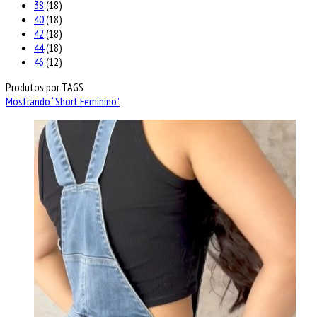
38
(18)
40
(18)
42
(18)
44
(18)
46
(12)
Produtos por TAGS
Mostrando “
Short Feminino
”